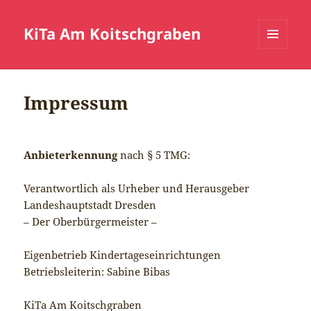
KiTa Am Koitschgraben
MENÜ
UND
WIDGETS
Impressum
Anbieterkennung
nach § 5 TMG:
Verantwortlich als Urheber un´d Herausgeber
Landeshauptstadt Dresden
– Der Oberbürgermeister –
Eigenbetrieb Kindertageseinrichtungen
Betriebsleiterin: Sabine Bibas
KiTa Am Koitschgraben