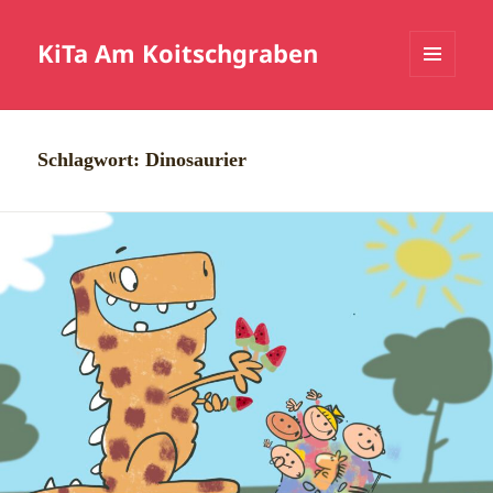
KiTa Am Koitschgraben
MENÜ
UND
WIDGETS
Schlagwort:
Dinosaurier