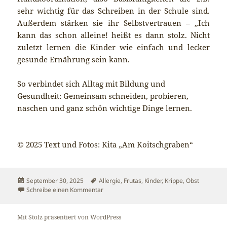
sehr wichtig für das Schreiben in der Schule sind.
Außerdem stärken sie ihr Selbstvertrauen – „Ich
kann das schon alleine! heißt es dann stolz. Nicht
zuletzt lernen die Kinder wie einfach und lecker
gesunde Ernährung sein kann.
So verbindet sich Alltag mit Bildung und
Gesundheit: Gemeinsam schneiden, probieren,
naschen und ganz schön wichtige Dinge lernen.
© 2025 Text und Fotos: Kita „Am Koitschgraben“
Veröffentlicht
Schlagwörter
September 30, 2025
Allergie
,
Frutas
,
Kinder
,
Krippe
,
Obst
am
zu Kleine Hände, große Schritte – was wir 
Schreibe einen Kommentar
Mit Stolz präsentiert von WordPress