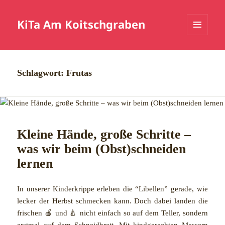
KiTa Am Koitschgraben
MENÜ
UND
WIDGETS
Schlagwort:
Frutas
Kleine Hände, große Schritte –
was wir beim (Obst)schneiden
lernen
In unserer Kinderkrippe erleben die “Libellen” gerade, wie
lecker der Herbst schmecken kann. Doch dabei landen die
frischen 🍎 und 🍐 nicht einfach so auf dem Teller, sondern
erstmal auf dem Schneidbrett. Mit kindgerechten Messern