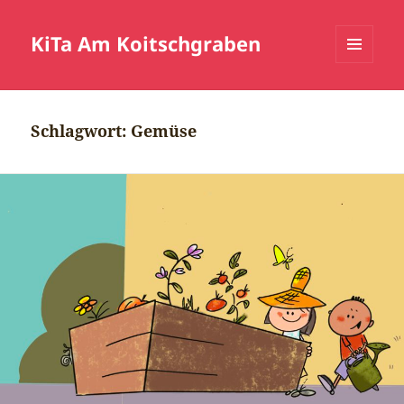
KiTa Am Koitschgraben
MENÜ
UND
WIDGETS
Schlagwort:
Gemüse