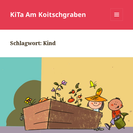
KiTa Am Koitschgraben
MENÜ
UND
WIDGETS
Schlagwort:
Kind