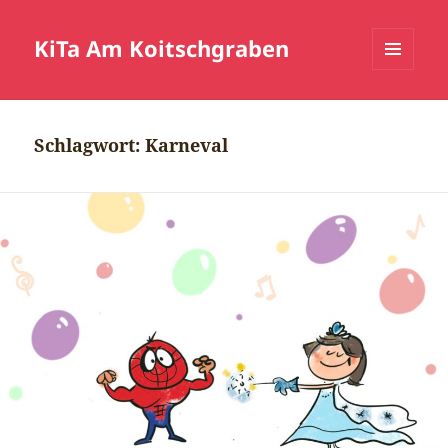
KiTa Am Koitschgraben
MENÜ
UND
WIDGETS
Schlagwort:
Karneval