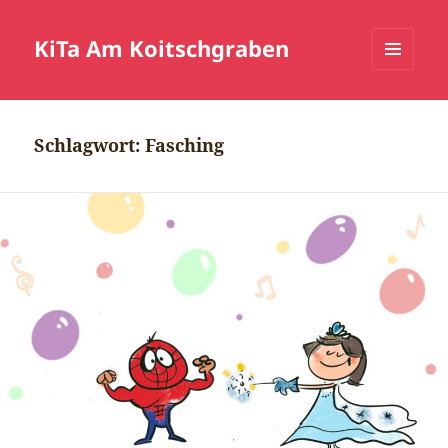
KiTa Am Koitschgraben
MENÜ
UND
WIDGETS
Schlagwort:
Fasching