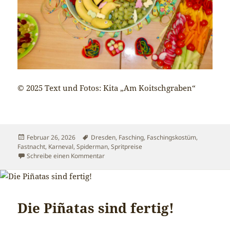
© 2025 Text und Fotos: Kita „Am Koitschgraben“
Veröffentlicht
Schlagwörter
Februar 26, 2026
Dresden
,
Fasching
,
Faschingskostüm
,
am
Fastnacht
,
Karneval
,
Spiderman
,
Spritpreise
zu Unser Faschingsfest …
Schreibe einen Kommentar
Die Piñatas sind fertig!