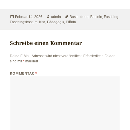
Veröffentlicht
Autor
Schlagwörter
Februar 14, 2026
admin
Bastelideen
,
Basteln
,
Fasching
,
am
Faschingskostüm
,
Kita
,
Pädagogik
,
Piñata
Schreibe einen Kommentar
Deine E-Mail-Adresse wird nicht veröffentlicht.
Erforderliche Felder
sind mit
*
markiert
KOMMENTAR
*