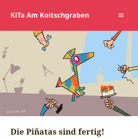
KiTa Am Koitschgraben
MENÜ
UND
WIDGETS
Die Piñatas sind fertig!