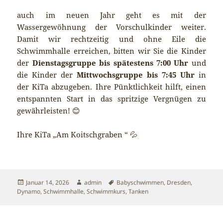
auch im neuen Jahr geht es mit der
Wassergewöhnung der Vorschulkinder weiter.
Damit wir rechtzeitig und ohne Eile die
Schwimmhalle erreichen, bitten wir Sie die Kinder
der
Dienstagsgruppe bis spätestens 7:00 Uhr
und
die Kinder der
Mittwochsgruppe bis 7:45 Uhr
in
der KiTa abzugeben. Ihre Pünktlichkeit hilft, einen
entspannten Start in das spritzige Vergnügen zu
gewährleisten! 😊
Ihre KiTa „Am Koitschgraben “ 💦
Veröffentlicht
Autor
Schlagwörter
Januar 14, 2026
admin
Babyschwimmen
,
Dresden
,
am
Dynamo
,
Schwimmhalle
,
Schwimmkurs
,
Tanken