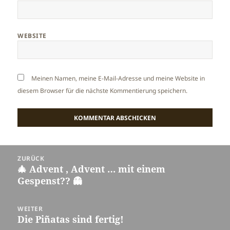
WEBSITE
Meinen Namen, meine E-Mail-Adresse und meine Website in
diesem Browser für die nächste Kommentierung speichern.
Beitragsnavigation
ZURÜCK
🎄 Advent , Advent … mit einem
Vorheriger
Gespenst?? 👻
Beitrag:
WEITER
Die Piñatas sind fertig!
Nächster