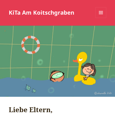
KiTa Am Koitschgraben
MENÜ
UND
WIDGETS
Liebe Eltern,