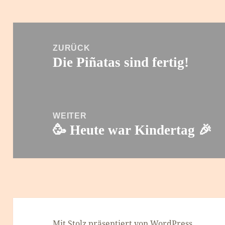
Beitragsnavigation
ZURÜCK
Die Piñatas sind fertig!
Vorheriger
Beitrag:
WEITER
🥳 Heute war Kindertag 🎉
Nächster
Beitrag:
Mit Stolz präsentiert von WordPress