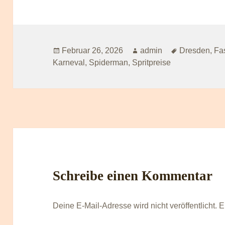
Veröffentlicht
Autor
Schlagwörte
Februar 26, 2026
admin
Dresden
,
Fa
am
Karneval
,
Spiderman
,
Spritpreise
Schreibe einen Kommentar
Deine E-Mail-Adresse wird nicht veröffentlicht.
E