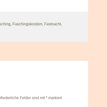
r
sching
,
Faschingskostüm
,
Fastnacht
,
rforderliche Felder sind mit
*
markiert