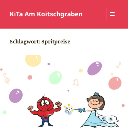
KiTa Am Koitschgraben
MENÜ
UND
WIDGETS
Schlagwort:
Spritpreise