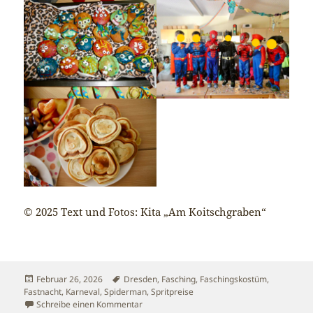
© 2025 Text und Fotos: Kita „Am Koitschgraben“
Veröffentlicht
Schlagwörter
Februar 26, 2026
Dresden
,
Fasching
,
Faschingskostüm
,
am
Fastnacht
,
Karneval
,
Spiderman
,
Spritpreise
zu Unser Faschingsfest …
Schreibe einen Kommentar